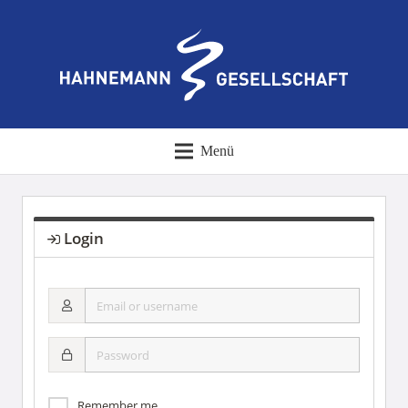
Menü
Login
Email
or
username
Password
Remember me